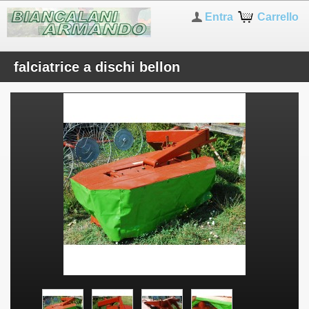
Entra
Carrello
falciatrice a dischi bellon