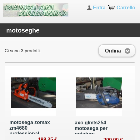
Entra
Carrello
motoseghe
Ordina
Ci sono 3 prodotti.
motosega zomax
axo glmts254
zm4680
motosega per
professional
potature
198,35 €
200,00 €