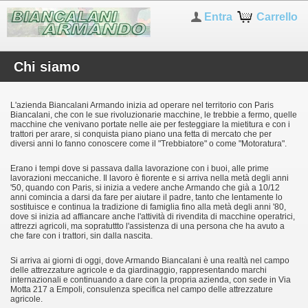
Entra
Carrello
Chi siamo
L'azienda Biancalani Armando inizia ad operare nel territorio con Paris
Biancalani, che con le sue rivoluzionarie macchine, le trebbie a fermo, quelle
macchine che venivano portate nelle aie per festeggiare la mietitura e con i
trattori per arare, si conquista piano piano una fetta di mercato che per
diversi anni lo fanno conoscere come il "Trebbiatore" o come "Motoratura".
Erano i tempi dove si passava dalla lavorazione con i buoi, alle prime
lavorazioni meccaniche. Il lavoro è fiorente e si arriva nella metà degli anni
'50, quando con Paris, si inizia a vedere anche Armando che già a 10/12
anni comincia a darsi da fare per aiutare il padre, tanto che lentamente lo
sostituisce e continua la tradizione di famiglia fino alla metà degli anni '80,
dove si inizia ad affiancare anche l'attività di rivendita di macchine operatrici,
attrezzi agricoli, ma sopratuttto l'assistenza di una persona che ha avuto a
che fare con i trattori, sin dalla nascita.
Si arriva ai giorni di oggi, dove Armando Biancalani è una realtà nel campo
delle attrezzature agricole e da giardinaggio, rappresentando marchi
internazionali e continuando a dare con la propria azienda, con sede in Via
Motta 217 a Empoli, consulenza specifica nel campo delle attrezzature
agricole.