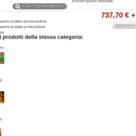
Avvisami quando disponibile
VEDI A SCHERMO INTERO
737,70 €
+
uesto prodotto dai miei preferiti
Aggiungi al c
questo prodotto ai miei preferiti
mpa
ri prodotti della stessa categoria:
nte
 €
 €