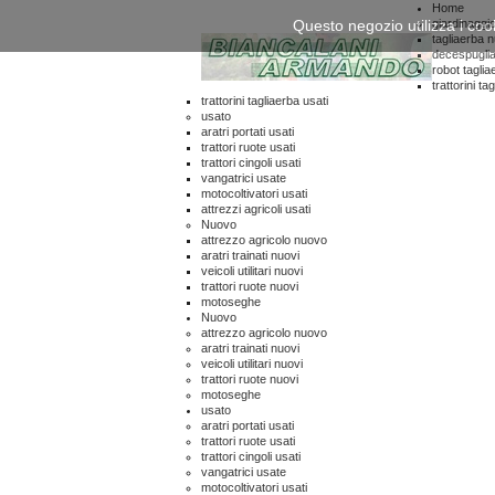
Home
Questo negozio utilizza i coo
giardinaggi
tagliaerba n
decespuglia
robot taglia
trattorini ta
trattorini tagliaerba usati
usato
aratri portati usati
trattori ruote usati
trattori cingoli usati
vangatrici usate
motocoltivatori usati
attrezzi agricoli usati
Nuovo
attrezzo agricolo nuovo
aratri trainati nuovi
veicoli utilitari nuovi
trattori ruote nuovi
motoseghe
Nuovo
attrezzo agricolo nuovo
aratri trainati nuovi
veicoli utilitari nuovi
trattori ruote nuovi
motoseghe
usato
aratri portati usati
trattori ruote usati
trattori cingoli usati
vangatrici usate
motocoltivatori usati