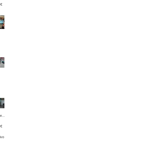
 €
e...
 €
ivo