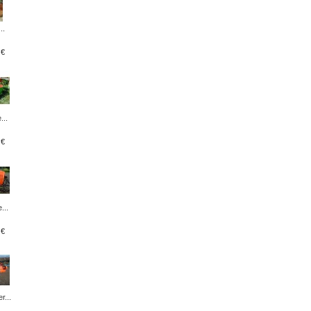
..
 €
...
 €
...
 €
r...