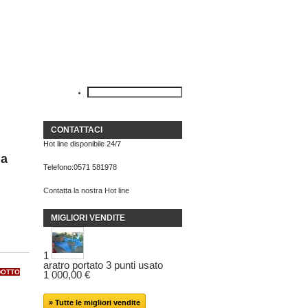
CONTATTACI
Hot line disponibile 24/7
la
Telefono:
0571 581978
Contatta la nostra Hot line
MIGLIORI VENDITE
1
aratro portato 3 punti usato
DOTTO
1 000,00 €
» Tutte le migliori vendite