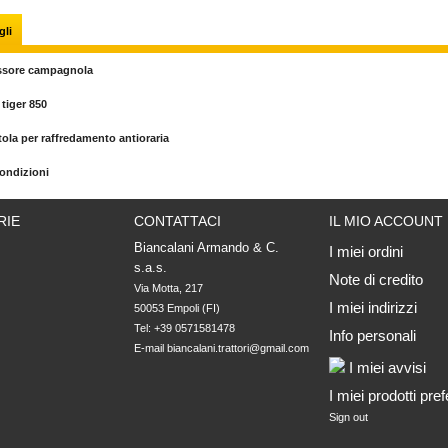
gli
sore campagnola
tiger 850
ola per raffredamento antioraria
ondizioni
RIE
CONTATTACI
IL MIO ACCOUNT
Biancalani Armando & C.
I miei ordini
s.a.s.
Note di credito
Via Motta, 217

I miei indirizzi
50053 Empoli (FI)
Tel: +39 0571581478
Info personali
E-mail
biancalani.trattori@gmail.com
I miei avvisi
I miei prodotti prefe
Sign out