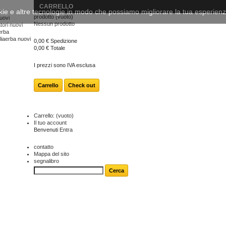
CARRELLO
kie e altre tecnologie in modo che possiamo migliorare la tua esperienza
o
prodotto
(vuoto)
uovi
Nessun prodotto
tori nuovi
erba
gliaerba nuovi
0,00 €
Spedizione
0,00 €
Totale
I prezzi sono IVA esclusa
Carrello
Check out
Carrello:
(vuoto)
Il tuo account
Benvenuti
Entra
contatto
Mappa del sito
segnalibro