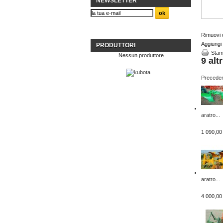
NEWSLETTER
Rimuovi q
Aggiungi 
PRODUTTORI
Sta
Nessun produttore
9 alt
Precede
aratro...
1 090,00
aratro...
4 000,00