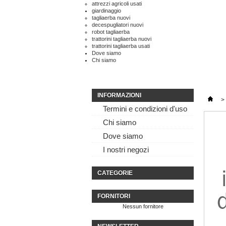
attrezzi agricoli usati
giardinaggio
tagliaerba nuovi
decespugliatori nuovi
robot tagliaerba
trattorini tagliaerba nuovi
trattorini tagliaerba usati
Dove siamo
Chi siamo
INFORMAZIONI
>
Termini e condizioni d'uso
Chi siamo
Dove siamo
I nostri negozi
CATEGORIE
FORNITORI
Nessun fornitore