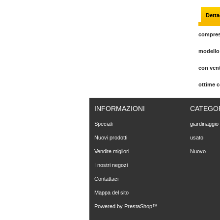
Detta
compres
modello 
con vent
ottime c
INFORMAZIONI
CATEGO
Speciali
giardinaggio
Nuovi prodotti
usato
Vendite migliori
Nuovo
I nostri negozi
Contattaci
Mappa del sito
Powered by
PrestaShop
™