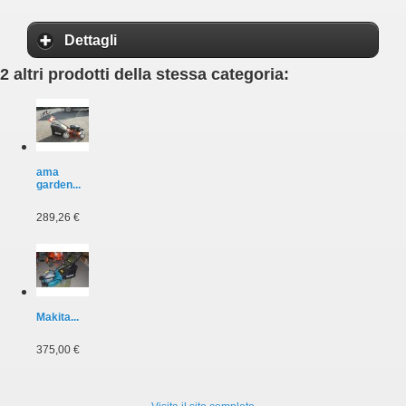
Dettagli
2 altri prodotti della stessa categoria:
ama
garden...
289,26 €
Makita...
375,00 €