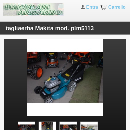
Entra
Carrello
tagliaerba Makita mod. plm5113